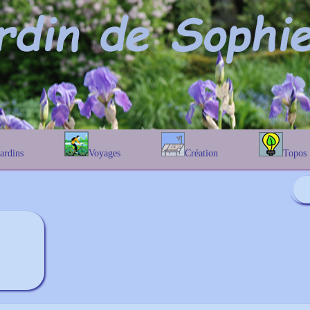
Jardins
Voyages
Création
Topos
étique
En Belgique
Prairies fleuries
Les chênes
Couleur des fleurs
phique
En France
Les Helenium
Au Royaume-Uni
Les Hamameli
Les Galanthu
Les Euonymu