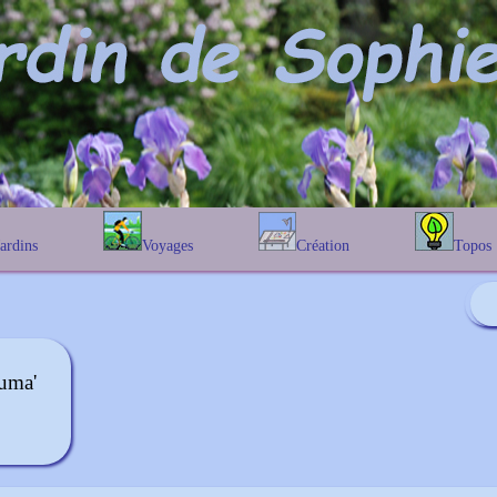
Jardins
Voyages
Création
Topos
étique
En Belgique
Prairies fleuries
Les chênes
Couleur des fleurs
phique
En France
Les Helenium
Au Royaume-Uni
Les Hamameli
Les Galanthu
uma'
Les Euonymu