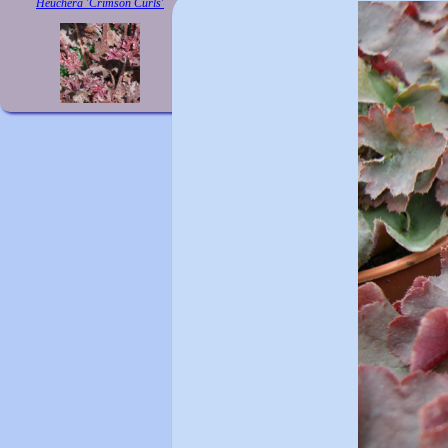
Heuchera 'Crimson Curls'