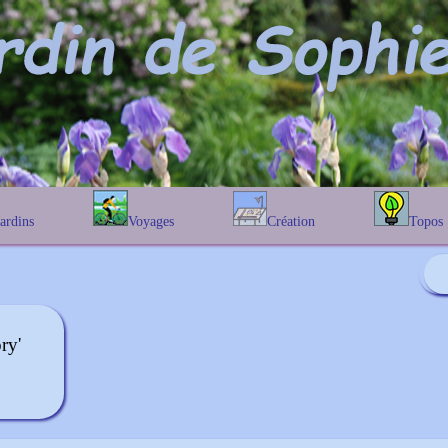
Jardins
Voyages
Création
Topos
étique
En Belgique
Prairies fleuries
Les chênes
Couleur des fleurs
phique
En France
Les Helenium
Au Royaume-Uni
Les Hamameli
Les Galanthu
ry'
Les Euonymu