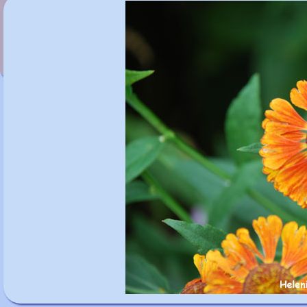
Helenium 'Schokoladenkönigin'