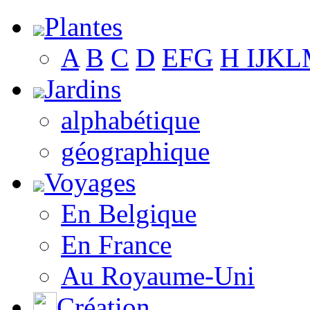
Plantes
A
B
C
D
E
F
G
H
I
J
K
L
Jardins
alphabétique
géographique
Voyages
En Belgique
En France
Au Royaume-Uni
Création