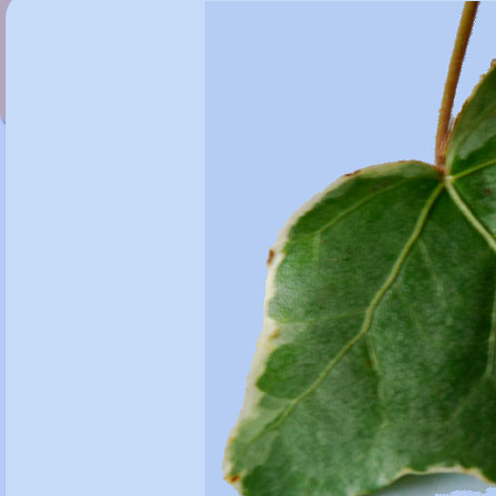
Hedera helix 'Clotted Cream'