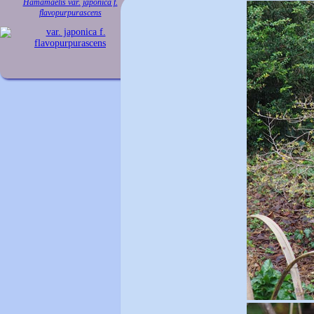
Hamamaelis var. japonica f.
flavopurpurascens