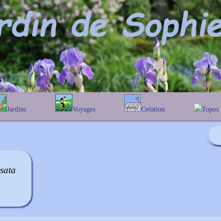
Jardins
Voyages
Création
Topos
phabétique
En Belgique
Prairies fleuries
Les chê
Couleur des fleurs
ographique
En France
Les Helen
Au Royaume-Uni
Les Hamam
Les Galan
usata
Les Euon