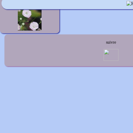
Gypsophila 'Rosenschleier'
suivre