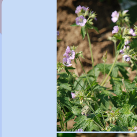
Geranium macrorrhizum
'White Ness'
>