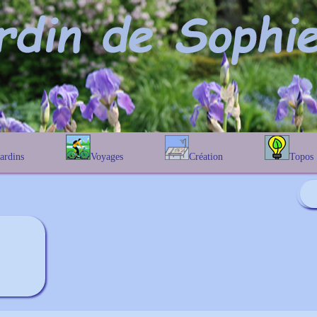
Jardins
Voyages
Création
Topos
étique
En Belgique
Prairies fleuries
Les chênes
Couleur des fleurs
phique
En France
Les Helenium
Au Royaume-Uni
Les Hamameli
Les Galanthu
Les Euonymu