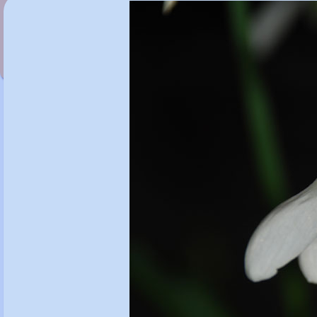
Galanthus plicatus 'Bryan Hewitt'