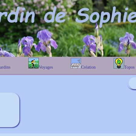
Jardins
Voyages
Création
Topos
étique
En Belgique
Prairies fleuries
Les chênes
Couleur des fleurs
phique
En France
Les Helenium
Au Royaume-Uni
Les Hamameli
Les Galanthu
Les Euonymu