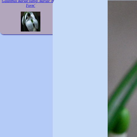
Galanthus ikariae subsp. ikariae 'Butt's
Form'