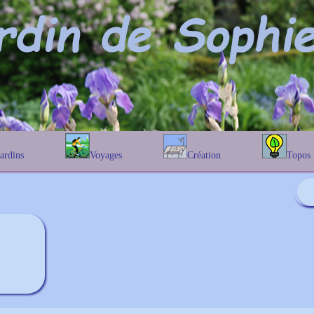
Jardins
Voyages
Création
Topos
étique
En Belgique
Prairies fleuries
Les chênes
Couleur des fleurs
phique
En France
Les Helenium
Au Royaume-Uni
Les Hamameli
Les Galanthu
Les Euonymu