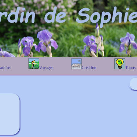
Jardins
Voyages
Création
Topos
étique
En Belgique
Prairies fleuries
Les chênes
Couleur des fleurs
phique
En France
Les Helenium
Au Royaume-Uni
Les Hamameli
Les Galanthu
Les Euonymu