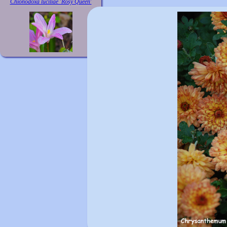
Chionodoxa luciliae 'Rosy Queen'