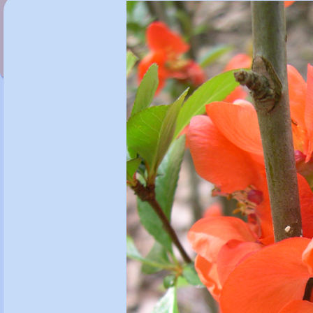
Chaenomeles x superba 'Isaai White'