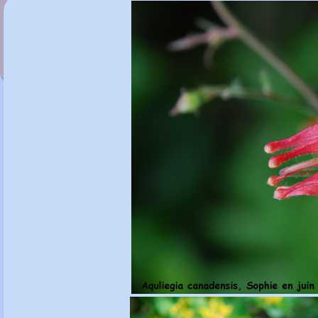
Anthriscus sylvestris 'Ravenswing'