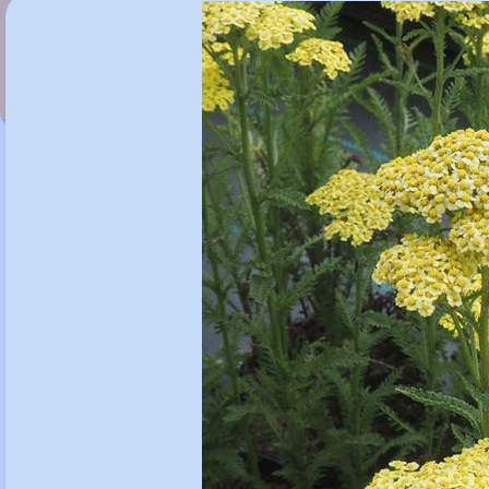
Achillea 'Schwefelblüte'