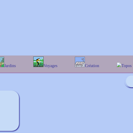
Jardins
Voyages
Création
Topos
phabétique
En Belgique
Prairies fleuries
Les chê
Couleur des fleurs
ographique
En France
Les Helen
Au Royaume-Uni
Les Hamam
Les Galan
Les Euon