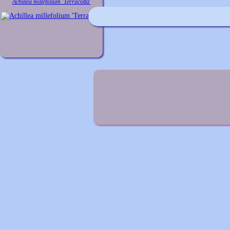
Achillea millefolium 'Terracotta'