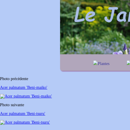
Plantes
A
B
C
D
E
a
F
G
H
I
J
g
Photo précédente
K
L
M
N
O
Acer palmatum 'Beni-maiko'
P
Q
R
S
T
U
V
W
X
Y
Photo suivante
Z
Acer palmatum 'Beni-tsuru'