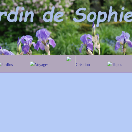
Jardins
Voyages
Création
Topos
lphabétique
En Belgique
Prairies fleuries
Les chênes
Couleur des fleurs
éographique
En France
Les Heleniums
Au Royaume-Uni
Les Hamamelis
Les Galanthus
Les Euonymus