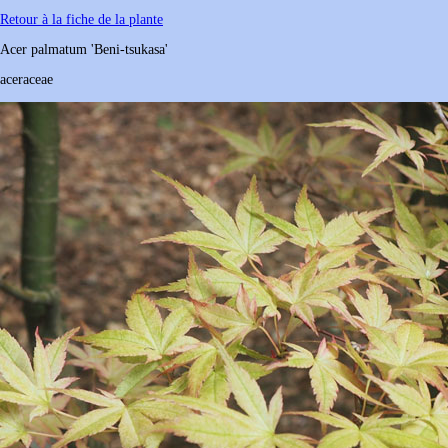
Retour à la fiche de la plante
Acer
palmatum
'Beni-tsukasa'
aceraceae