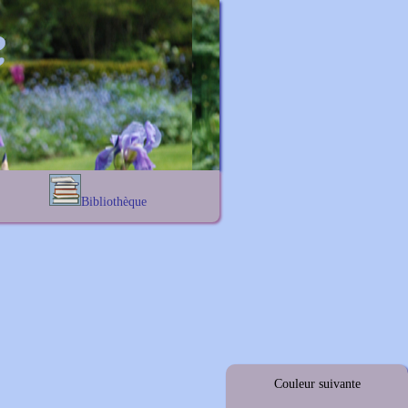
Bibliothèque
Lexique noms propres
s
Lexique botanique
s
s
s
Couleur suivante