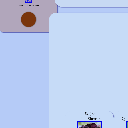
Brun
mars à mi-mai
Tulipa
'Paul Sherrer'
'Qui