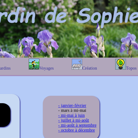
Jardins
Voyages
Création
Topos
étique
En Belgique
Prairies fleuries
Les chênes
Couleur des fleurs
phique
En France
Les Helenium
Au Royaume-Uni
Les Hamameli
Les Galanthu
- janvier-février
Les Euonymu
- mars à mi-mai
- mi-mai à juin
- juillet à mi-août
- mi-août à septembre
- octobre à décembre