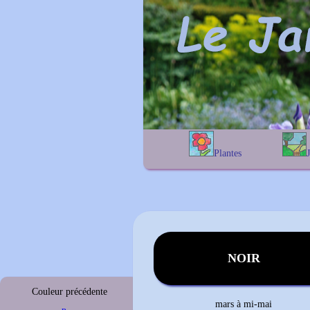
Plantes
A
B
C
D
E
alphab
F
G
H
I
J
géogra
K
L
M
N
O
P
Q
R
S
T
U
V
W
X
Y
Z
NOIR
Couleur précédente
mars à mi-mai