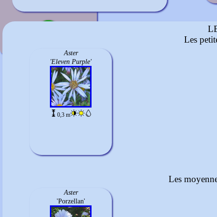
Vert
octobre à décembre
L
Les peti
Aster
'Eleven Purple'
0,3 m
Les moyennes
Aster
'Porzellan'