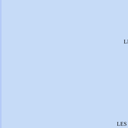
L
LES