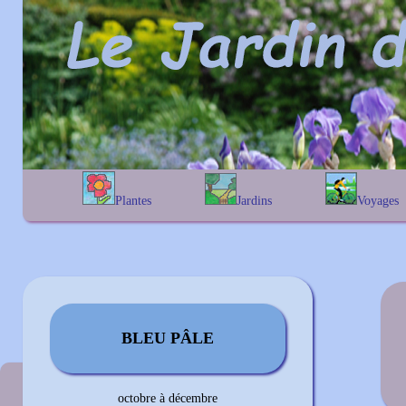
Plantes
Jardins
Voyages
A
B
C
D
E
alphabétique
En Belgique
F
G
H
I
J
géographique
En France
K
L
M
N
O
Au Royaume-Uni
P
Q
R
S
T
U
V
W
X
Y
Z
BLEU PÂLE
Couleur précédente
octobre à décembre