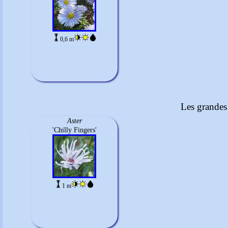
0,6 m
Les grandes 
Aster
'Chilly Fingers'
1 m