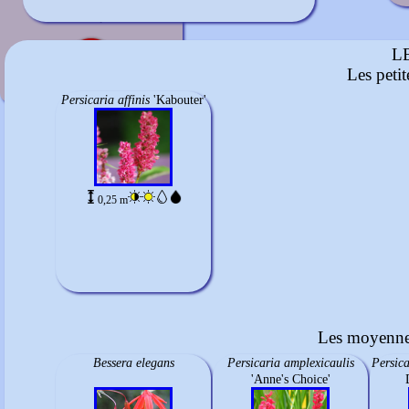
Rouge sombre
mi-août à septembre
L
Les peti
Persicaria affinis
'Kabouter'
0,25 m
Les moyennes
Bessera elegans
Persicaria amplexicaulis
Persic
'Anne's Choice'