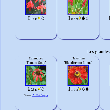
0,6 m
0,7 m
Les grandes 
Echinacea
Helenium
'Tomato Soup'
'Blaudirektor Linne'
0,8 m
1,1 m
Et aussi:
E.
'Hot Papaya'