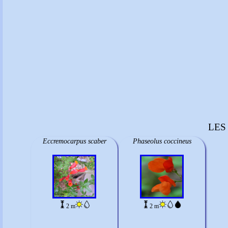
LES
Eccremocarpus scaber
Phaseolus coccineus
2 m
2 m