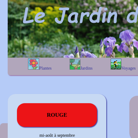
Plantes
Jardins
Voyages
A
B
C
D
E
alphabétique
En Belgique
F
G
H
I
J
géographique
En France
K
L
M
N
O
Au Royaume-Uni
P
Q
R
S
T
U
V
W
X
Y
Z
ROUGE
Couleur précédente
mi-août à septembre