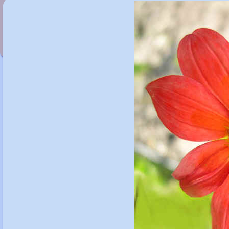
Dactylicapnos macrocapnos