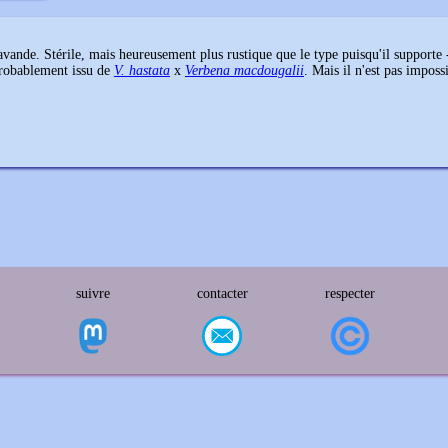
lavande. Stérile, mais heureusement plus rustique que le type puisqu'il supporte
robablement issu de
V. hastata
x
Verbena macdougalii
. Mais il n'est pas impos
suivre
contacter
respecter