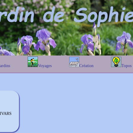
Jardins
Voyages
Création
Topos
étique
En Belgique
Prairies fleuries
Les chênes
Couleur des fleurs
phique
En France
Les Helenium
Au Royaume-Uni
Les Hamameli
Les Galanthu
Les Euonymu
TIVARS