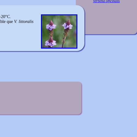
Verbena officinalis
 -20°C.
sible que
V. littoralis