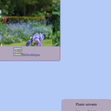
Bibliothèque
Lexique noms propres
s
Lexique botanique
s
s
s
Plante suivante