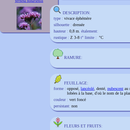
Verbena bonariensis
DESCRIPTION:
type :
vivace éphémère
silhouette :
dressée
hauteur :
0,8 m.
étalement:
rustique :
Z 3-8
t° limite :
°C
RAMURE:
FEUILLAGE:
forme :
opposé,
lancéolé
, denté,
pubescent
au r
lobées à la base, d'où le nom de la pla
couleur :
vert foncé
persistant:
non
FLEURS ET FRUITS: