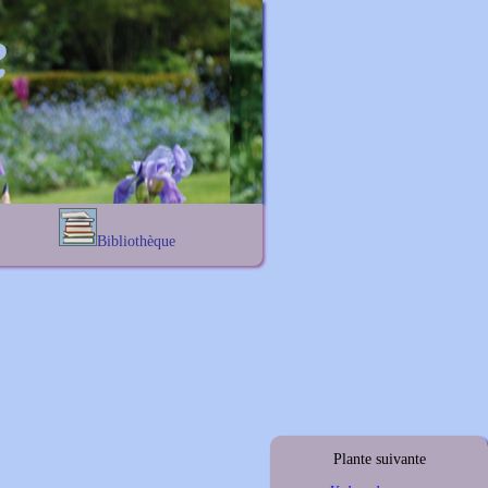
Bibliothèque
Lexique noms propres
s
Lexique botanique
s
s
s
Plante suivante