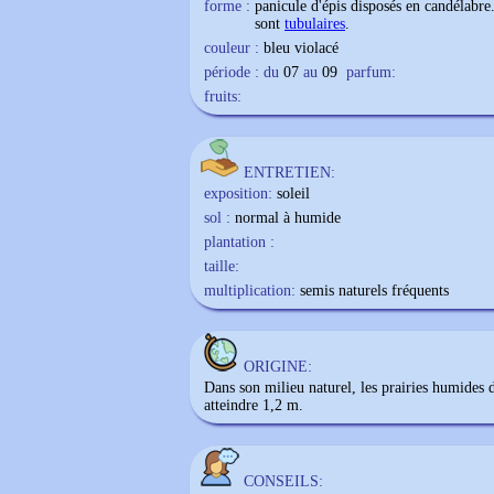
forme :
panicule d'épis disposés en candélabre
sont
tubulaires
.
couleur :
bleu violacé
période : du
07
au
09
parfum:
fruits:
ENTRETIEN:
exposition:
soleil
sol :
normal à humide
plantation :
taille:
multiplication:
semis naturels fréquents
ORIGINE:
Dans son milieu naturel, les prairies humides
atteindre 1,2 m.
CONSEILS: