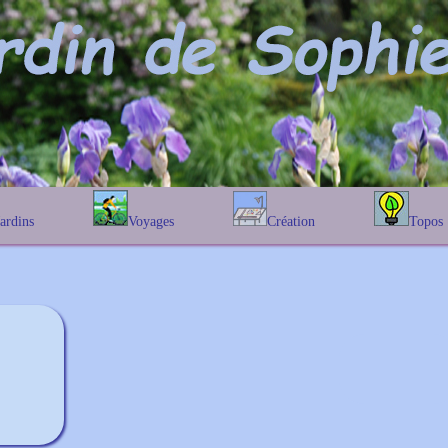
Jardins
Voyages
Création
Topos
étique
En Belgique
Prairies fleuries
Les chênes
Couleur des fleurs
phique
En France
Les Helenium
Au Royaume-Uni
Les Hamameli
Les Galanthu
Les Euonymu