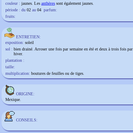
couleur :
jaunes. Les
anthères
sont également jaunes.
période : du
02
au
04
parfum:
fruits:
ENTRETIEN:
exposition:
soleil
sol :
bien drainé. Arroser une fois par semaine en été et deux à trois fois pa
hiver.
plantation :
taille:
multiplication:
boutures de feuilles ou de tiges.
ORIGINE:
Mexique.
CONSEILS: