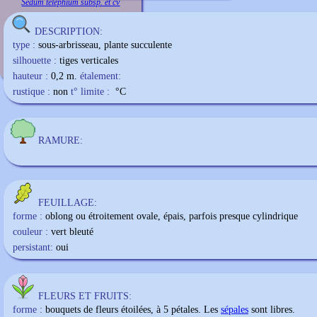
Sedum telephium subsp. et cv
DESCRIPTION:
type :
sous-arbrisseau, plante succulente
silhouette :
tiges verticales
hauteur :
0,2 m.
étalement:
rustique :
non
t° limite :
°C
RAMURE:
FEUILLAGE:
forme :
oblong ou étroitement ovale, épais, parfois presque cylindrique
couleur :
vert bleuté
persistant:
oui
FLEURS ET FRUITS:
forme :
bouquets de fleurs étoilées, à 5 pétales. Les
sépales
sont libres.