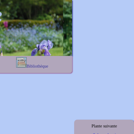
Bibliothèque
Lexique noms propres
s
Lexique botanique
s
s
s
Plante suivante