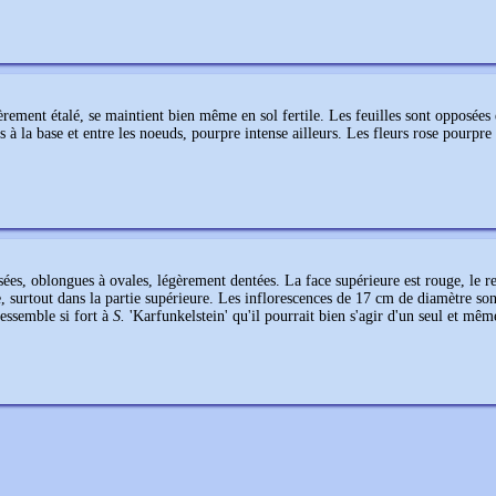
rement étalé, se maintient bien même en sol fertile. Les feuilles sont opposées 
 à la base et entre les noeuds, pourpre intense ailleurs. Les fleurs rose pourpre
ées, oblongues à ovales, légèrement dentées. La face supérieure est rouge, le re
e, surtout dans la partie supérieure. Les inflorescences de 17 cm de diamètre son
ressemble si fort à
S.
'Karfunkelstein' qu'il pourrait bien s'agir d'un seul et mê