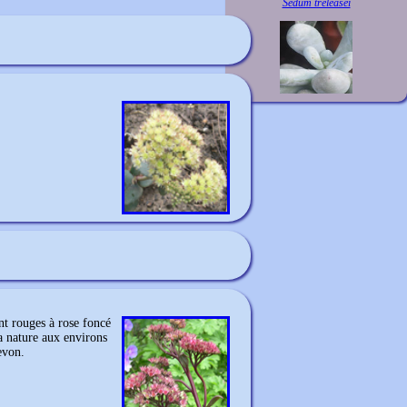
Sedum treleasei
ont rouges à rose foncé
la nature aux environs
evon.