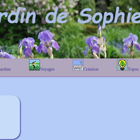
Jardins
Voyages
Création
Topos
étique
En Belgique
Prairies fleuries
Les chênes
Couleur des fleurs
phique
En France
Les Helenium
Au Royaume-Uni
Les Hamameli
Les Galanthu
Les Euonymu