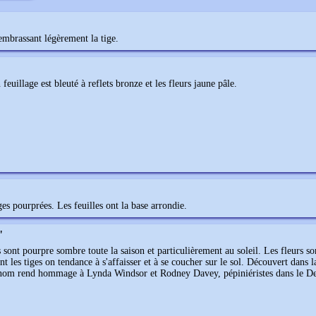
embrassant légèrement la tige.
euillage est bleuté à reflets bronze et les fleurs jaune pâle.
es pourprées. Les feuilles ont la base arrondie.
'
es sont pourpre sombre toute la saison et particulièrement au soleil. Les fleurs s
 les tiges on tendance à s'affaisser et à se coucher sur le sol. Découvert dans 
 nom rend hommage à Lynda Windsor et Rodney Davey, pépiniéristes dans le D