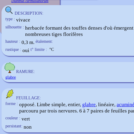
Dianthus carthusianorum
DESCRIPTION:
type :
vivace
silhouette :
herbacée formant des touffes denses d'où émergent
nombreuses tiges florifères
hauteur :
0,3 m.
étalement:
rustique :
oui
t° limite :
°C
RAMURE:
glabre
FEUILLAGE:
forme :
opposé. Limbe simple, entier,
glabre
, linéaire,
acumin
parcouru par trois nervures. 6 à 7 paires de feuilles par
couleur :
vert
persistant:
non