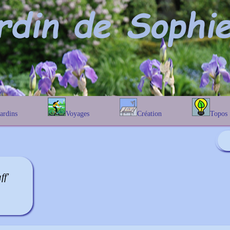
Jardins
Voyages
Création
Topos
étique
En Belgique
Prairies fleuries
Les chênes
Couleur des fleurs
phique
En France
Les Helenium
Au Royaume-Uni
Les Hamameli
Les Galanthu
ff'
Les Euonymu