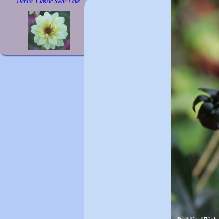
Dahlia 'Classic Swan Lake
'