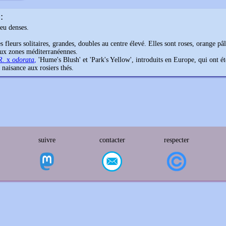
:
peu denses.
s fleurs solitaires, grandes, doubles au centre élevé. Elles sont roses, orange pâ
aux zones méditerranéennes.
R.
x
odorata
,
'Hume's Blush' et 'Park's Yellow', introduits en Europe, qui ont é
 naisance aux rosiers thés.
suivre
contacter
respecter