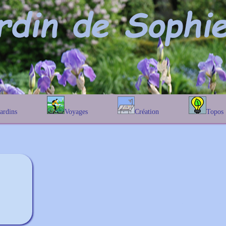
Jardins
Voyages
Création
Topos
étique
En Belgique
Prairies fleuries
Les chênes
Couleur des fleurs
phique
En France
Les Helenium
Au Royaume-Uni
Les Hamameli
Les Galanthu
Les Euonymu