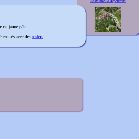
Rostrinucula dependens
le ou jaune pâle.
té croisés avec des
rosiers