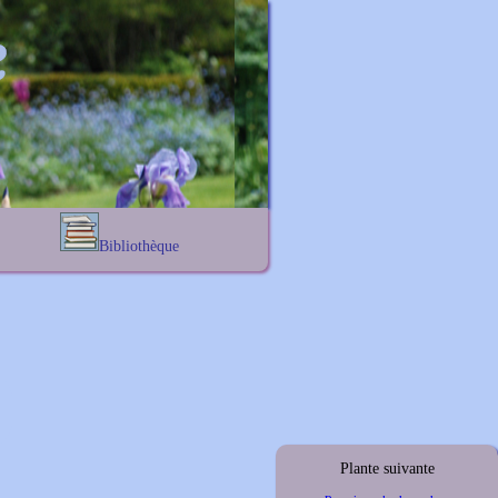
Bibliothèque
Lexique noms propres
s
Lexique botanique
s
s
s
Plante suivante