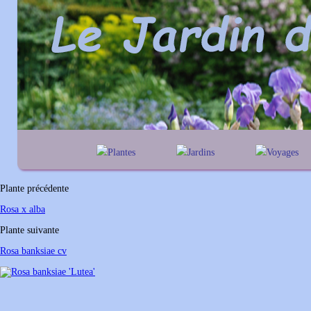
Plantes
Jardins
Voyages
A
B
C
D
E
alphabétique
En Belgique
F
G
H
I
J
géographique
En France
Plante précédente
K
L
M
N
O
Au Royaume-Un
Rosa x alba
P
Q
R
S
T
Plante suivante
U
V
W
X
Y
Rosa banksiae cv
Z