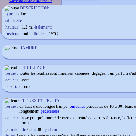
Narcissus cv de la division 12
DESCRIPTION:
type :
bulbe
silhouette :
hauteur :
1,2 m.
étalement:
rustique :
oui
t° limite :
-15
°C
RAMURE:
FEUILLAGE:
forme :
toutes les feuilles sont linéaires, carénées, dégageant un parfum d'ai
couleur :
vert
persistant:
non
FLEURS ET FRUITS:
forme :
en haut d'une longue hampe,
ombelles
pendantes de 10 à 30 fleurs e
longuement
pédicellées
couleur :
rose pourpré, bordé de crème et teinté de vert. A distance, l'effet e
brun.
période : du
05
au
06
parfum: