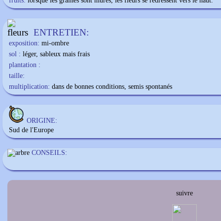
fruits:
lorsque les graines sont mûres, les fleurs se redressent vers le haut.
ENTRETIEN:
exposition:
mi-ombre
sol :
léger, sableux mais frais
plantation :
taille:
multiplication:
dans de bonnes conditions, semis spontanés
ORIGINE:
Sud de l'Europe
CONSEILS:
suivre