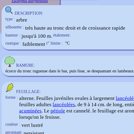
Eucalyptus dalrympleana
DESCRIPTION:
type :
arbre
silhouette :
très haute au tronc droit et de croissance rapide
hauteur :
jusqu'à 100 m.
étalement:
rustique :
faiblement
t° limite :
°C
RAMURE:
écorce du tronc rugueuse dans le bas, puis lisse, se desquamant en lambeaux
FEUILLAGE:
forme :
alterne. Feuilles juvéniles ovales à largement
lancéolé
feuilles adultes
lancéolées
, de 9 à 14 cm. de long, enti
acuminées
. Le
pétiole
est cannelé. le feuillage est ar
lorsqu'on le froisse.
couleur :
vert lustré
persistant:
persistant