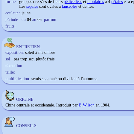
forme :
grappes dressées de fleurs
pédicellées
et
tubulaires
à 4
pétales
et à é
Les
sépales
sont ovales à
lancéolés
et dentés.
couleur :
jaune
période : du
04
au
06
parfum:
fruits:
ENTRETIEN:
exposition:
soleil à mi-ombre
sol :
pas trop sec, plutôt frais
plantation :
taille:
multiplication:
semis spontané ou division à l'automne
ORIGINE:
Chine centrale et occidentale. Introduit par
E.Wilson
en 1904.
CONSEILS: