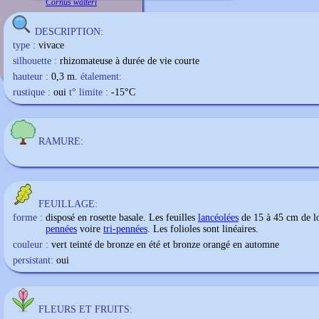
Cornus walteri
DESCRIPTION:
type :
vivace
silhouette :
rhizomateuse à durée de vie courte
hauteur :
0,3 m.
étalement:
rustique :
oui
t° limite :
-15
°C
RAMURE:
FEUILLAGE:
forme :
disposé en rosette basale. Les feuilles
lancéolées
de 15 à 45 cm de l
pennées
voire
tri-pennées
. Les folioles sont linéaires.
couleur :
vert teinté de bronze en été et bronze orangé en automne
persistant:
oui
FLEURS ET FRUITS: