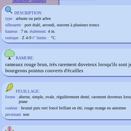
Amelanchier canadensis
DESCRIPTION:
type :
arbuste ou petit arbre
silhouette :
port étalé, arrondi, souvent à plusieurs troncs
hauteur :
7 m.
étalement:
4 m.
rustique :
Z 4-9
t° limite :
°C
RAMURE:
rameaux rouge brun, très rarement duveteux lorsqu'ils sont j
bourgeons pointus couverts d'écailles
FEUILLAGE:
forme :
alterne, simple, ovale, régulièrement denté, rarement duveteux lorsq
jeune
couleur :
bronzé puis vert foncé brillant en été, rouge orange en automne
persistant:
non