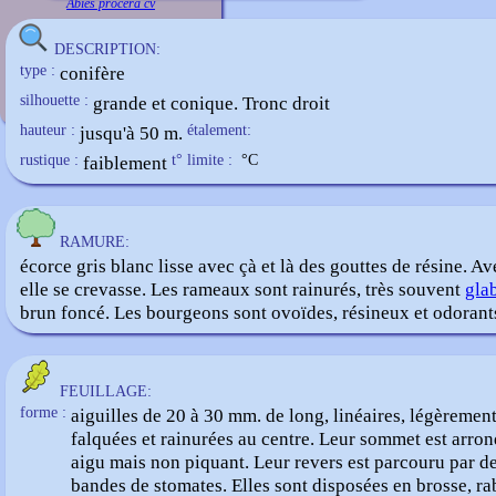
Abies procera cv
DESCRIPTION:
type :
conifère
silhouette :
grande et conique. Tronc droit
hauteur :
jusqu'à 50 m.
étalement:
rustique :
faiblement
t° limite :
°C
RAMURE:
écorce gris blanc lisse avec çà et là des gouttes de résine. Av
elle se crevasse. Les rameaux sont rainurés, très souvent
gla
brun foncé. Les bourgeons sont ovoïdes, résineux et odorant
FEUILLAGE:
forme :
aiguilles de 20 à 30 mm. de long, linéaires, légèremen
falquées et rainurées au centre. Leur sommet est arron
aigu mais non piquant. Leur revers est parcouru par d
bandes de stomates. Elles sont disposées en brosse, ra