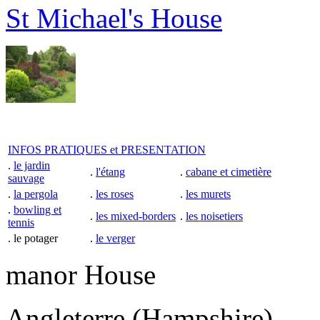
St Michael's House
INFOS PRATIQUES et PRESENTATION
.
le jardin
.
l'étang
.
cabane et cimetière
sauvage
.
la pergola
.
les roses
.
les murets
.
bowling et
.
les mixed-borders
.
les noisetiers
tennis
. le potager
.
le verger
manor House
Angleterre (Hampshire)