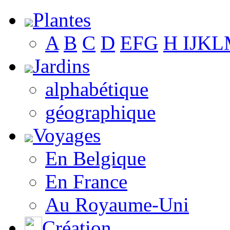
Plantes
A
B
C
D
E
F
G
H
I
J
K
L
Jardins
alphabétique
géographique
Voyages
En Belgique
En France
Au Royaume-Uni
Création