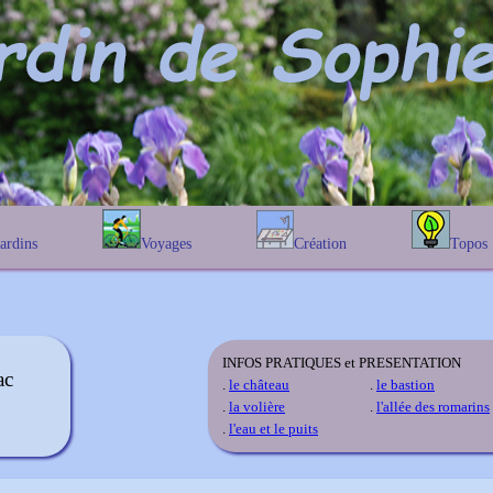
Jardins
Voyages
Création
Topos
étique
En Belgique
Prairies fleuries
Les chênes
Couleur des fleurs
phique
En France
Les Helenium
Au Royaume-Uni
Les Hamameli
Les Galanthu
INFOS PRATIQUES et PRESENTATION
ac
Les Euonymu
.
le château
.
le bastion
.
la volière
.
l'allée des romarins
.
l'eau et le puits