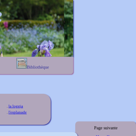
Bibliothèque
Lexique noms propres
s
Lexique botanique
s
s
s
.
la loggia
.
l'esplanade
Page suivante