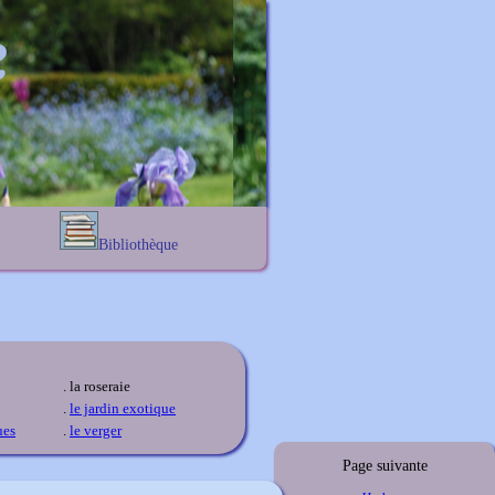
Bibliothèque
Lexique noms propres
s
Lexique botanique
s
s
s
. la roseraie
.
le jardin exotique
ues
.
le verger
Page suivante