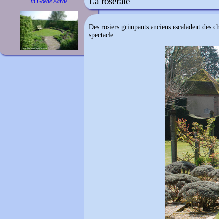
La roseraie
In Goede Aarde
Des rosiers grimpants anciens escaladent des ch
spectacle.