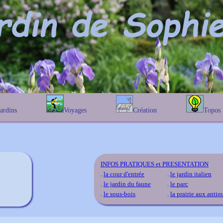
Jardins
Voyages
Création
Topos
étique
En Belgique
Prairies fleuries
Les chênes
Couleur des fleurs
phique
En France
Les Helenium
Au Royaume-Uni
Les Hamameli
Les Galanthu
INFOS PRATIQUES et PRESENTATION
Les Euonymu
.
la cour d'entrée
.
le jardin italien
.
le jardin du faune
.
le parc
.
le sous-bois
.
la prairie aux antiq