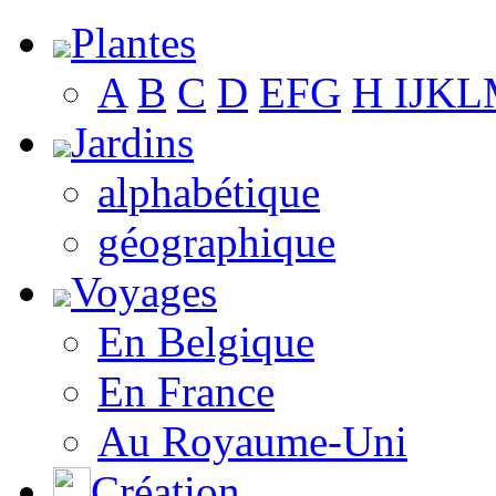
Plantes
A
B
C
D
E
F
G
H
I
J
K
L
Jardins
alphabétique
géographique
Voyages
En Belgique
En France
Au Royaume-Uni
Création