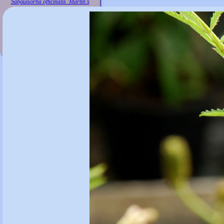
Sanguisorba officinalis 'Martin's
Mulberry'