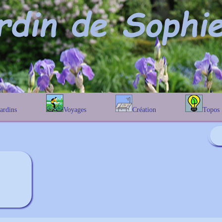
Jardins
Voyages
Création
Topos
étique
En Belgique
Prairies fleuries
Les chênes
Couleur des fleurs
phique
En France
Les Helenium
Au Royaume-Uni
Les Hamameli
Les Galanthu
Les Euonymu