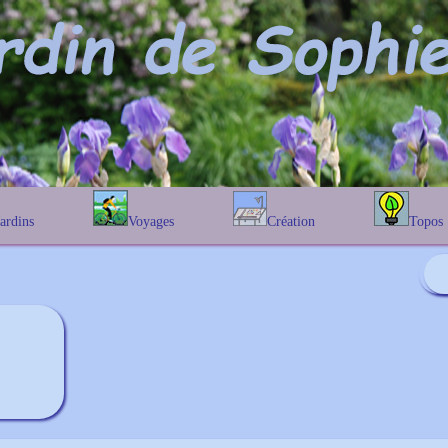
Jardins
Voyages
Création
Topos
étique
En Belgique
Prairies fleuries
Les chênes
Couleur des fleurs
phique
En France
Les Helenium
Au Royaume-Uni
Les Hamameli
Les Galanthu
Les Euonymu