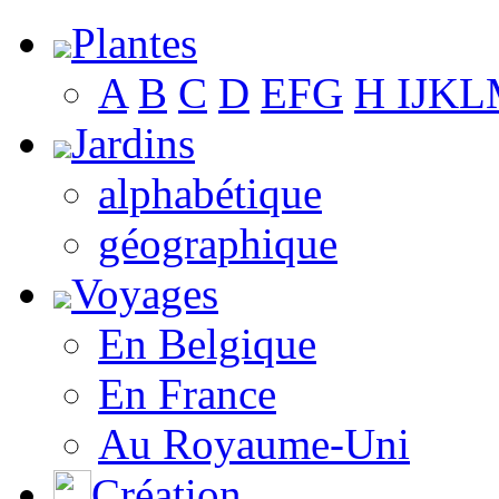
Plantes
A
B
C
D
E
F
G
H
I
J
K
L
Jardins
alphabétique
géographique
Voyages
En Belgique
En France
Au Royaume-Uni
Création