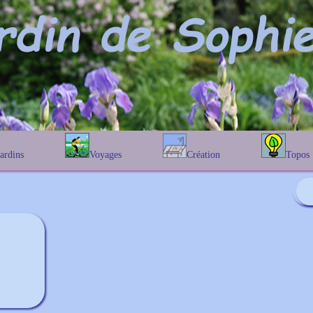
Jardins
Voyages
Création
Topos
étique
En Belgique
Prairies fleuries
Les chênes
Couleur des fleurs
phique
En France
Les Helenium
Au Royaume-Uni
Les Hamameli
Les Galanthu
Les Euonymu