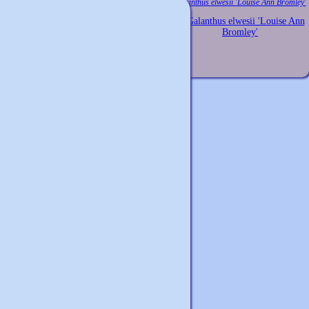
Galanthus elwesii 'Louise Ann Bromley'