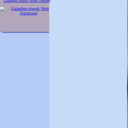
Galanthus elwesii 'Helen Tomlinson'