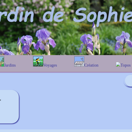
Jardins
Voyages
Création
Topos
phabétique
En Belgique
Prairies fleuries
Les chê
Couleur des fleurs
ographique
En France
Les Helen
Au Royaume-Uni
Les Hamam
Les Galan
'
Les Euon