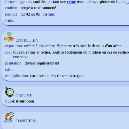
forme :
tige non ramifiée portant une
cyme
terminale scorpioïde de fleurs
t
couleur :
rouge à rose saumoné
période : du
02
au
05
parfum:
fruits:
ENTRETIEN:
exposition:
ombre à mi-ombre. Supporte très bien le dessous d'un arbre
sol :
tous sols frais et riches, souffre facilement du mildiou en cas de sécher
excessive
plantation :
diviser régulièrement
taille:
multiplication:
par division des rhizomes traçants
ORIGINE:
Sud-Est européen
CONSEILS: