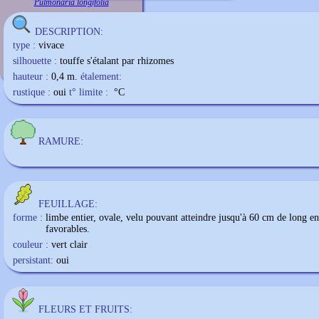
Pulmonaria longifolia
DESCRIPTION:
type :
vivace
silhouette :
touffe s'étalant par rhizomes
hauteur :
0,4 m.
étalement:
rustique :
oui
t° limite :
°C
RAMURE:
FEUILLAGE:
forme :
limbe entier, ovale, velu pouvant atteindre jusqu'à 60 cm de long en
favorables.
couleur :
vert clair
persistant:
oui
FLEURS ET FRUITS: