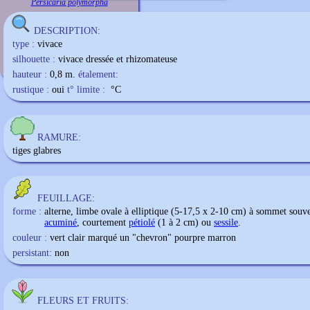
Persicaria polymorpha
DESCRIPTION:
type :
vivace
silhouette :
vivace dressée et rhizomateuse
hauteur :
0,8 m.
étalement:
rustique :
oui
t° limite :
°C
RAMURE:
tiges glabres
FEUILLAGE:
forme :
alterne, limbe ovale à elliptique (5-17,5 x 2-10 cm) à sommet souv
acuminé
, courtement
pétiolé
(1 à 2 cm) ou
sessile
.
couleur :
vert clair marqué un "chevron" pourpre marron
persistant:
non
FLEURS ET FRUITS: