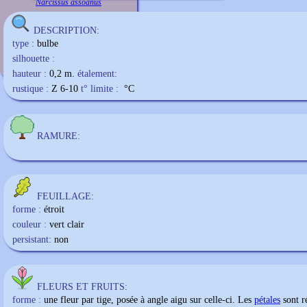
Narcissus assoanus
DESCRIPTION:
type :
bulbe
silhouette :
hauteur :
0,2 m.
étalement:
rustique :
Z 6-10
t° limite :
°C
RAMURE:
FEUILLAGE:
forme :
étroit
couleur :
vert clair
persistant:
non
FLEURS ET FRUITS:
forme :
une fleur par tige, posée à angle aigu sur celle-ci. Les
pétales
sont r