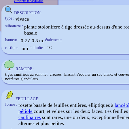
Hibiscus moscheutos
DESCRIPTION:
type :
vivace
silhouette :
plante stolonifère à tige dressée au-dessus d'une ro
basale
hauteur :
0,2 à 0,8 m.
étalement:
rustique :
oui
t° limite :
°C
RAMURE:
tiges ramifiées au sommet, creuses, laissant s'écouler un suc blanc, et couver
noirâtres glanduleux.
FEUILLAGE:
forme :
rosette basale de feuilles entières, elliptiques à
lancéo
pétiole
court, et velues sur les deux faces. Les feuilles
caulinaires
sont rares, une ou deux, exceptionnellemen
alternes et plus petites