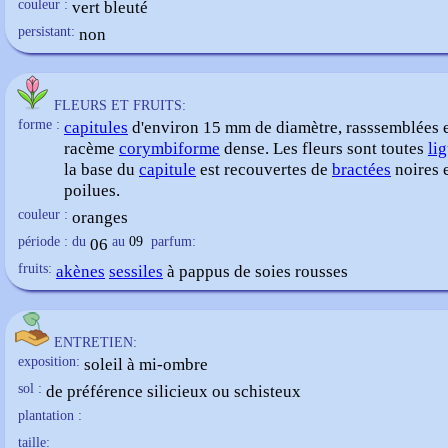
couleur :
vert bleuté
persistant:
non
FLEURS ET FRUITS:
forme :
capitules
d'environ 15 mm de diamètre, rasssemblées 
racème
corymbiforme
dense. Les fleurs sont toutes
li
la base du
capitule
est recouvertes de
bractées
noires 
poilues.
couleur :
oranges
période : du
06
au
09
parfum:
fruits:
akènes
sessiles
à pappus de soies rousses
ENTRETIEN:
exposition:
soleil à mi-ombre
sol :
de préférence silicieux ou schisteux
plantation :
taille: